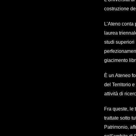
costruzione del
L’Ateno conta p
laurea triennal
studi superior
perfezionamen
giacimento libr
È un Ateneo fo
del Territorio 
attività di ric
Fra queste, le 
trattate sotto t
Patrimonio, aff