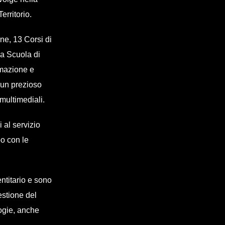
erritorio.
ne, 13 Corsi di
la Scuola di
rmazione e
 un prezioso
 multimediali.
 al servizio
po con le
entitario e sono
gestione del
logie, anche