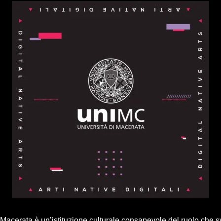
i Macerata è un’istituzione culturale consapevole del ruolo che s