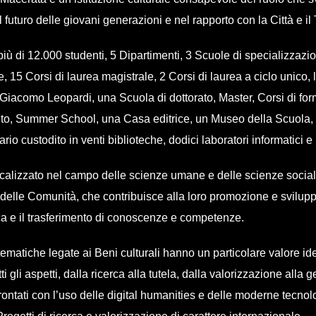
 futuro delle giovani generazioni e nel rapporto con la Città e il T
iù di 12.000 studenti, 5 Dipartimenti, 3 Scuole di specializzazio
e, 15 Corsi di laurea magistrale, 2 Corsi di laurea a ciclo unico, 
i Giacomo Leopardi, una Scuola di dottorato, Master, Corsi di fo
to, Summer School, una Casa editrice, un Museo della Scuola,
ario custodito in venti biblioteche, dodici laboratori informatici e
calizzato nel campo delle scienze umane e delle scienze sociali
e delle Comunità, che contribuisce alla loro promozione e svilup
erca e il trasferimento di conoscenze e competenze.
tematiche legate ai Beni culturali hanno un particolare valore id
utti gli aspetti, dalla ricerca alla tutela, dalla valorizzazione alla 
rontati con l’uso delle digital humanities e delle moderne tecno